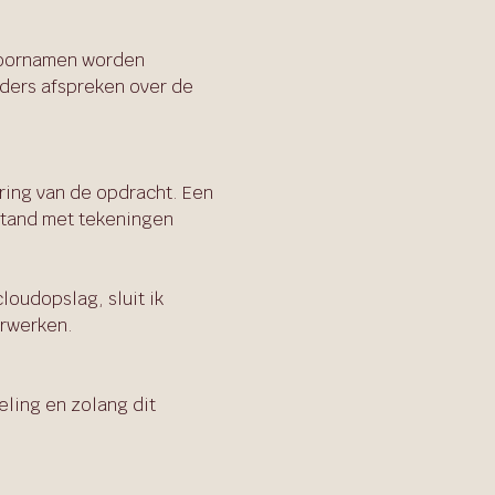
 voornamen worden
nders afspreken over de
ring van de opdracht. Een
estand met tekeningen
loudopslag, sluit ik
erwerken.
eling en zolang dit