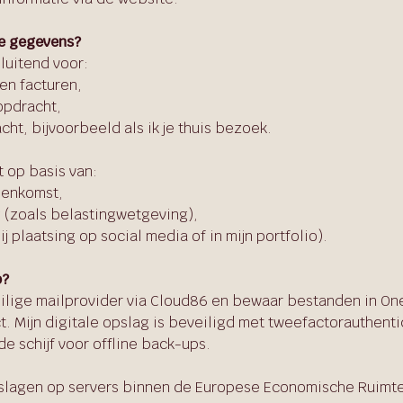
ze gegevens?
sluitend voor:
 en facturen,
opdracht,
cht, bijvoorbeeld als ik je thuis bezoek.
 op basis van:
eenkomst,
g (zoals belastingwetgeving),
 plaatsing op social media of in mijn portfolio).
p?
eilige mailprovider via Cloud86 en bewaar bestanden in One
. Mijn digitale opslag is beveiligd met tweefactorauthenti
de schijf voor offline back-ups.
lagen op servers binnen de Europese Economische Ruimte