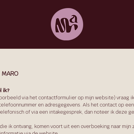
o MARO​
 ik?
voorbeeld via het contactformulier op mijn website) vraag ik
 telefoonnummer en adresgegevens. Als het contact op ee
telefonisch of via een intakegesprek, dan noteer ik deze g
e ik ontvang, komen voort uit een overboeking naar mijn za
informatie via de website.